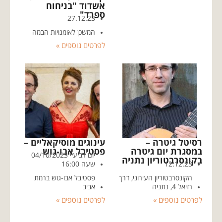
אשדוד "בניחוח
ספרד"
27.12.23
המשכן לאומנויות הבמה
לפרטים נוספים »
רסיטל גיטרה –
עינוגים מוסיקאליים –
במסגרת יום גיטרה
פסטיבל אבו-גוש
יום רביעיי 04/10/2023
בקונסרבטוריון נתניה
12.12.23
שעה 16:00
הקונסרבטוריון העירוני, דרך
פסטיבל אבו-גוש ברמת
רזיאל 4, נתניה
אביב
לפרטים נוספים »
לפרטים נוספים »