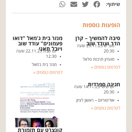
שיתוף:
הופעות נוספות
סיבה להמשיך – קרן
מנזר בית ג'מאל "דואו
הדר ועודד שוב
פעמונים" עודד שוב
מוצ"ש 29.11.25 שעה
ויובל תאני
20:30
יום שבת 22.11.25 שעה
12:30
מועדון תרבות טלאל
מנזר בית ג'מאל
לפרטים נוספים »
לפרטים נוספים »
חגיגה ספרדית
יום שישי 14.11.25 שעה
20:30
אודיטוריום – ראשון לציון
לפרטים נוספים »
קונצרט עם תזמורת